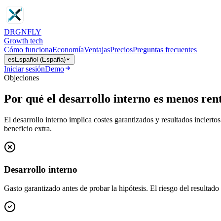
DRGN
FLY
Growth tech
Cómo funciona
Economía
Ventajas
Precios
Preguntas frecuentes
es
Español (España)
Iniciar sesión
Demo
Objeciones
Por qué el desarrollo interno es menos re
El desarrollo interno implica costes garantizados y resultados incierto
beneficio extra.
Desarrollo interno
Gasto garantizado antes de probar la hipótesis. El riesgo del resultad