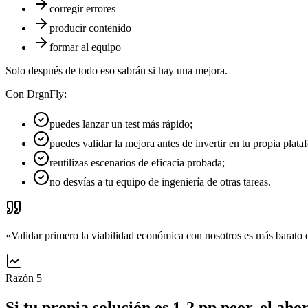
corregir errores
producir contenido
formar al equipo
Solo después de todo eso sabrán si hay una mejora.
Con DrgnFly:
puedes lanzar un test más rápido;
puedes validar la mejora antes de invertir en tu propia plata
reutilizas escenarios de eficacia probada;
no desvías a tu equipo de ingeniería de otras tareas.
«
Validar primero la viabilidad económica con nosotros es más barato 
Razón
5
Si tu propia solución es 1-2 pp peor, el ah