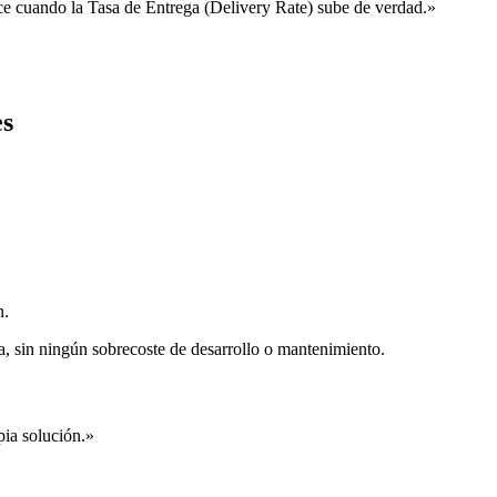
rece cuando la Tasa de Entrega (Delivery Rate) sube de verdad.
»
es
n.
ía, sin ningún sobrecoste de desarrollo o mantenimiento.
pia solución.
»